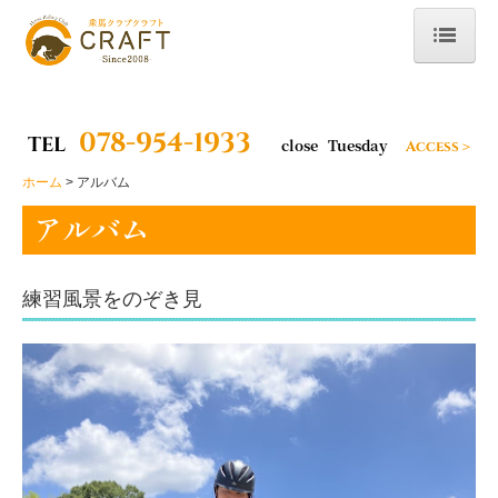
ホーム
はじめての方へ
078-954-1933
TEL
close Tuesday
Access＞
乗馬の魅力
ホーム
アルバム
アルバム
様々な効果・目的
体験乗馬
練習風景をのぞき見
体験乗馬のご案内
体験プラン
メンバー体験
レッスンカリキュラム
初心者クラス